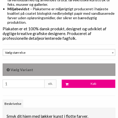
feks. museer og gallerier.
Miljøbevidst -
Plakaterne er miljørigtigt produceret i højeste
kvalitet på coatet biologisk nedbrydeligt papir med vandbaserede
farver uden opløsningsmidler, der sikrer en bæredygtig
produktion.
Plakaten er et 100% dansk produkt, designet og udviklet af
dygtige kreative grafiske designere. Produceret af
professionelle detaljeorienterede fagfolk.
Vælg størrelse
Vælg Variant
stk.
Køb
Beskrivelse
Smyk dit hjem med lækker kunst i flotte farver.