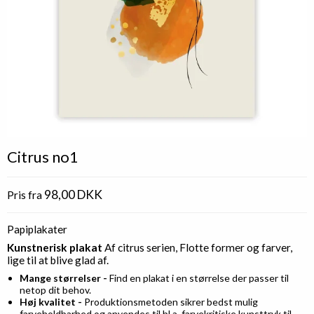
Citrus no1
98,00 DKK
Pris fra
Papiplakater
Kunstnerisk plakat
Af citrus serien, Flotte former og farver,
lige til at blive glad af.
Mange størrelser -
Find en plakat i en størrelse der passer til
netop dit behov.
Høj kvalitet -
Produktionsmetoden sikrer bedst mulig
farveholdbarhed og anvendes til bl.a. farvekritiske kunsttryk til