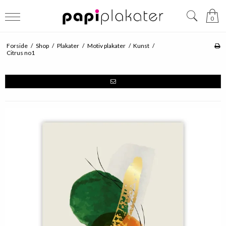
0
Forside
/
Shop
/
Plakater
/
Motiv plakater
/
Kunst
/
Citrus no1