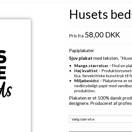
Husets bed
58,00 DKK
Pris fra
Papiplakater
Sjov plakat
med teksten,
“Huse
Mange størrelser -
Find en pla
Høj kvalitet -
Produktionsmetod
bl.a. farvekritiske kunsttryk til 
Miljøbevidst -
Plakaterne er mil
nedbrydeligt papir med vandbas
produktion.
Plakaten er et 100% dansk produ
designere. Produceret af profess
Vælg størrelse