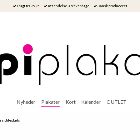
Fragt fra 39 kr.
Afsendelse 3-5 hverdage
Dansk produceret
Nyheder
Plakater
Kort
Kalender
OUTLET
e siddeplads