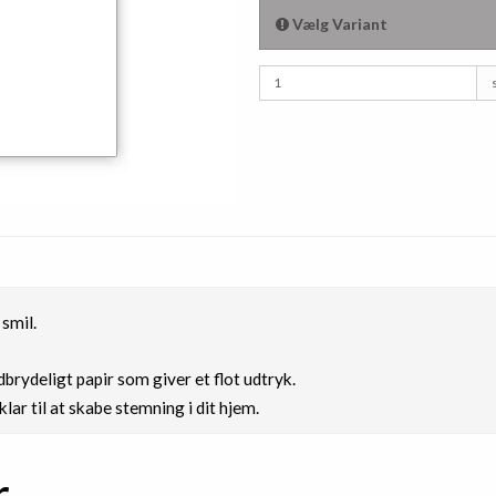
Vælg Variant
 smil.
brydeligt papir som giver et flot udtryk.
lar til at skabe stemning i dit hjem.
r