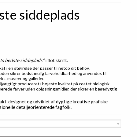
ste siddeplads
ts bedste siddeplads”
i flot skrift.
kat i en størrelse der passer til netop dit behov.
en sikrer bedst mulig farveholdbarhed og anvendes til
feks. museer og gallerier.
jørigtigt produceret i højeste kvalitet på coatet biologisk
erede farver uden opløsningsmidler, der sikrer en bæredygtig
kt, designet og udviklet af dygtige kreative grafiske
ionelle detaljeorienterede fagfolk.