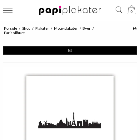
0
Forside
/
Shop
/
Plakater
/
Motiv plakater
/
Byer
/
Paris silhuet