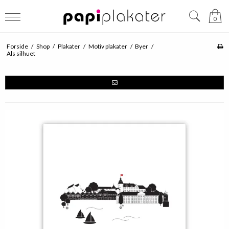
0
Forside
/
Shop
/
Plakater
/
Motiv plakater
/
Byer
/
Als silhuet