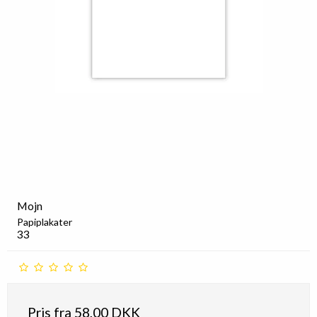
Mojn
Papiplakater
33
Pris fra
58,00 DKK