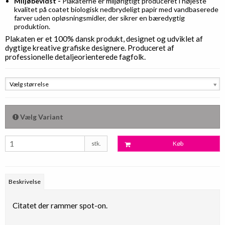
Miljøbevidst -
Plakaterne er miljørigtigt produceret i højeste
kvalitet på coatet biologisk nedbrydeligt papir med vandbaserede
farver uden opløsningsmidler, der sikrer en bæredygtig
produktion.
Plakaten er et 100% dansk produkt, designet og udviklet af
dygtige kreative grafiske designere. Produceret af
professionelle detaljeorienterede fagfolk.
Vælg størrelse
Vælg Variant
stk.
Køb
Beskrivelse
Citatet der rammer spot-on.