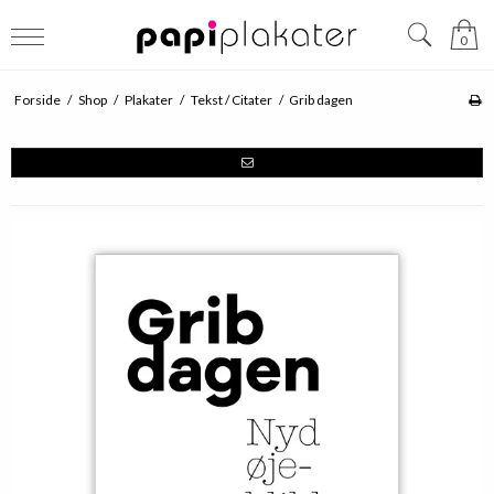
0
Forside
/
Shop
/
Plakater
/
Tekst / Citater
/
Grib dagen