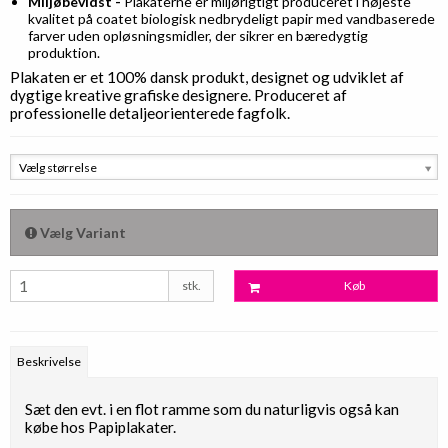
Miljøbevidst -
Plakaterne er miljørigtigt produceret i højeste
kvalitet på coatet biologisk nedbrydeligt papir med vandbaserede
farver uden opløsningsmidler, der sikrer en bæredygtig
produktion.
Plakaten er et 100% dansk produkt, designet og udviklet af
dygtige kreative grafiske designere. Produceret af
professionelle detaljeorienterede fagfolk.
Vælg størrelse
Vælg Variant
stk.
Køb
Beskrivelse
Sæt den evt. i en flot ramme som du naturligvis også kan
købe hos Papiplakater.